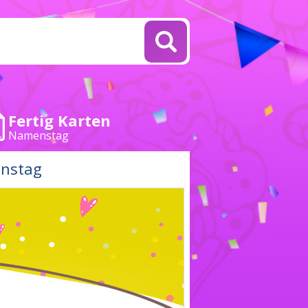
Fertig Karten
Namenstag
enstag