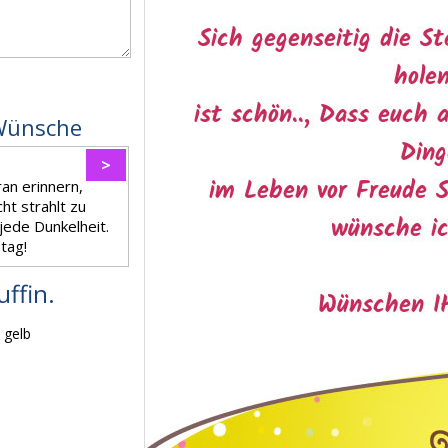
Wünsche
>
an erinnern,
cht strahlt zu
jede Dunkelheit.
tag!
ffin.
 gelb