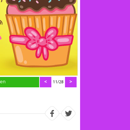
den
<
>
11/28