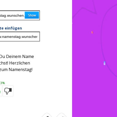
ite einfügen
s Du Deinem Name
chst! Herzlichen
 zum Namenstag!
3%