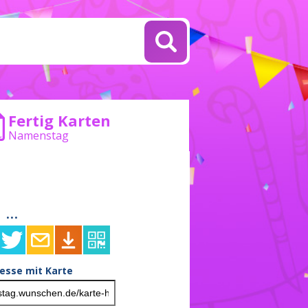
Fertig Karten
Namenstag
...
resse mit Karte