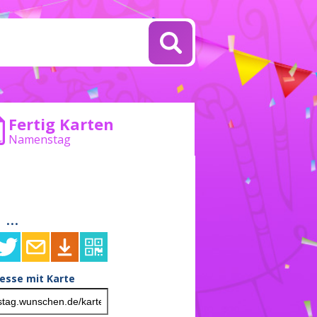
Fertig Karten
Namenstag
...
resse mit Karte