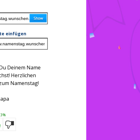
ite einfügen
s Du Deinem Name
chst! Herzlichen
 zum Namenstag!
apa
3%